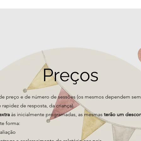
Preços
s de preço e de número de sessões (os mesmos dependem semp
rapidez de resposta, da criança).
extra
às inicialmente programadas, as mesmas
terão um descon
te forma:
aliação
ntrega e esclarecimento do relatório aos pais.