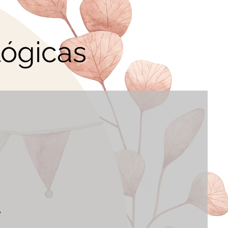
lógicas
,