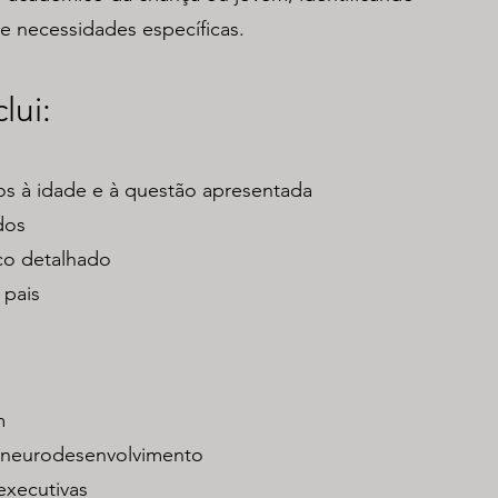
 e necessidades específicas.
lui:
os à idade e à questão apresentada
dos
ico detalhado
 pais
m
 neurodesenvolvimento
executivas