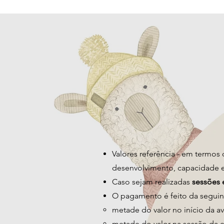
Valores referência - em termo
desenvolvimento, capacidade e 
Caso sejam realizadas
sessões 
O pagamento é feito da seguin
metade do valor no início da av
metade do valor na sessão da e