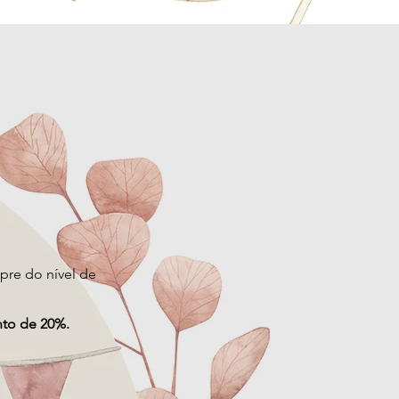
re do nível de
to de 20%.